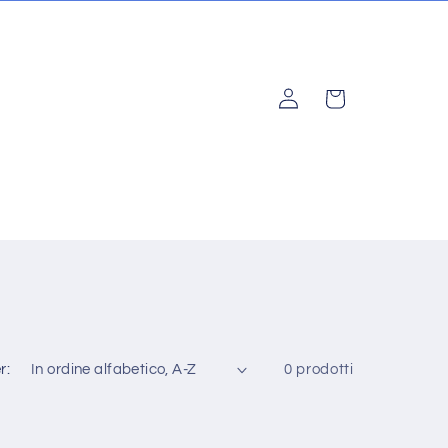
Accedi
Carrello
r:
0 prodotti